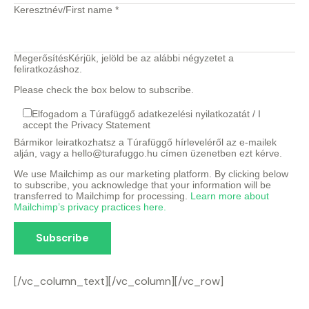
Keresztnév/First name
*
Megerősítés
Kérjük, jelöld be az alábbi négyzetet a
feliratkozáshoz.
Please check the box below to subscribe.
Elfogadom a Túrafüggő adatkezelési nyilatkozatát / I
accept the Privacy Statement
Bármikor leiratkozhatsz a Túrafüggő hírleveléről az e-mailek
alján, vagy a hello@turafuggo.hu címen üzenetben ezt kérve.
We use Mailchimp as our marketing platform. By clicking below
to subscribe, you acknowledge that your information will be
transferred to Mailchimp for processing.
Learn more about
Mailchimp’s privacy practices here.
[/vc_column_text][/vc_column][/vc_row]