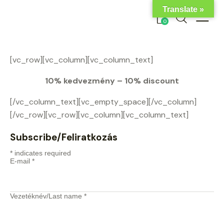
Translate »
0
[vc_row][vc_column][vc_column_text]
10% kedvezmény – 10% discount
[/vc_column_text][vc_empty_space][/vc_column]
[/vc_row][vc_row][vc_column][vc_column_text]
Subscribe/Feliratkozás
*
indicates required
E-mail
*
Vezetéknév/Last name
*