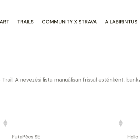
ART
TRAILS
COMMUNITY X STRAVA
A LABIRINTUS
rail. A nevezési lista manuálisan frissül esténként, bank
Csapat
Táv
FutaPécs SE
Hello