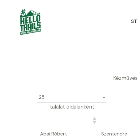
ST
Kézműves T
találat oldalanként
Név
Város
Abai Róbert
Szentendre