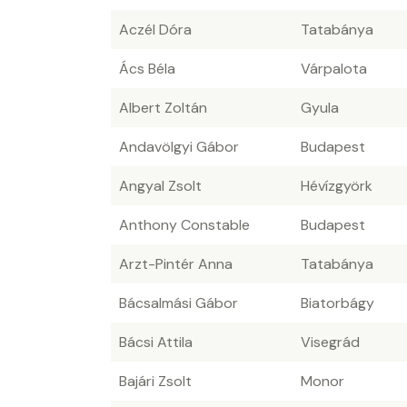
Aczél Dóra
Tatabánya
Ács Béla
Várpalota
Albert Zoltán
Gyula
Andavölgyi Gábor
Budapest
Angyal Zsolt
Hévízgyörk
Anthony Constable
Budapest
Arzt-Pintér Anna
Tatabánya
Bácsalmási Gábor
Biatorbágy
Bácsi Attila
Visegrád
Bajári Zsolt
Monor