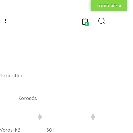
Translate »
0
zárta után.
Keresés:
Rajtszám
 Vörös-kő
301