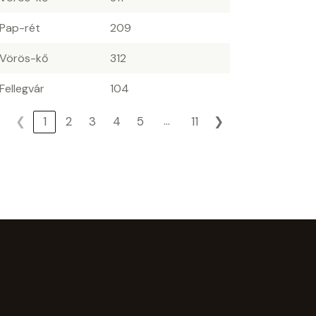
 Pap-rét
209
 Vörös-kő
312
 Fellegvár
104
…
❮
1
2
3
4
5
11
❯