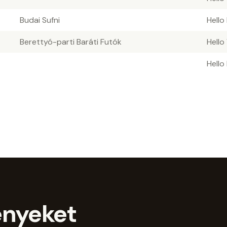
Budai Sufni
Hello
Berettyó-parti Baráti Futók
Hello
Hello
ényeket