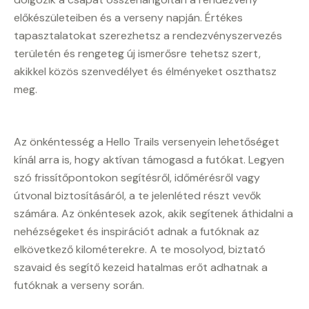
előkészületeiben és a verseny napján. Értékes
tapasztalatokat szerezhetsz a rendezvényszervezés
területén és rengeteg új ismerősre tehetsz szert,
akikkel közös szenvedélyet és élményeket oszthatsz
meg.
Az önkéntesség a Hello Trails versenyein lehetőséget
kínál arra is, hogy aktívan támogasd a futókat. Legyen
szó frissítőpontokon segítésről, időmérésről vagy
útvonal biztosításáról, a te jelenléted részt vevők
számára. Az önkéntesek azok, akik segítenek áthidalni a
nehézségeket és inspirációt adnak a futóknak az
elkövetkező kilométerekre. A te mosolyod, biztató
szavaid és segítő kezeid hatalmas erőt adhatnak a
futóknak a verseny során.