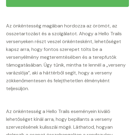
Az önkéntesség magában hordozza az örömöt, az
összetartozást és a szolgálatot. Ahogy a Hello Trails
versenyeken részt veszel önkéntesként, lehetőséget
kapsz arra, hogy fontos szerepet tölts be a
versenyélmény megteremtésében és a terepfutók
támogatásában. Úgy tűnik, mintha te lennél a „verseny
varázslója”, aki a háttérből segít, hogy a verseny
zökkenőmentesen és felejthetetlen élményként
teljesüljön.
Az önkéntesség a Hello Trails eseményein kiváló
lehetőséget kínál arra, hogy bepillants a verseny
szervezésének kulisszái mögé. Láthatod, hogyan
dolgozik a csapat összehangoltan a rendezvény