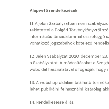
Alapvető rendelkezések
1.1. A jelen Szabályzatban nem szabályoz
tekintettel a Polgári Törvénykönyvről szól
információs társadalommal összefüggő szo
vonatkozó jogszabályok kötelező rendelkez
1.2. Jelen Szabályzat 2020. december 28.
a Szabályzatot. A módosításokat a Szolgál
weboldal használatával elfogadják, hogy 
1.3. A webshop oldalain található termék
lehet publikálni, felhasználni, kizárólag ak
1.4. Rendelkezésre állás.