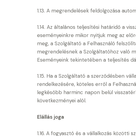
1.13. A megrendelések feldolgozása autom
1.14. Az általános teljesítési határidő a 
eseményeinkre mikor nyitjuk meg az előreg
meg, a Szolgáltató a Felhasználó felszól
megrendelésnek a Szolgáltatóhoz való meg
Eseményeink tekintetében a teljesítés d
1.15. Ha a Szolgáltató a szerződésben vá
rendelkezésére, köteles erről a Felhasznál
legkésőbb harminc napon belül visszatérí
következményei alól.
Elállás joga
1.16. A fogyasztó és a vállalkozás közötti