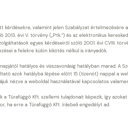
ott kérdésekre, valamint jelen Szabályzat értelmezésére a
ó 2013. évi V. törvény („Ptk.”) és az elektronikus kereske
lgáltatások egyes kérdéseiről szóló 2001. évi CVIII. tör
ései a felekre külön kikötés nélkül is irányadók.
 napjától hatályos és visszavonásig hatályban marad. A Sz
tató azok hatályba lépése előtt 15 (tizenöt) nappal a we
rájuk nézve a weboldal használatával kapcsolatos valame
ek a Túrafüggő Kft. szellemi tulajdonait képezik, így azo
kor, ha erre a Túrafüggő Kft. írásbeli engedélyt ad.