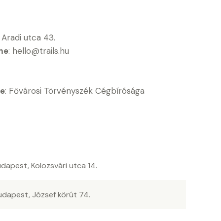
 Aradi utca 43.
íme
: hello@trails.hu
ve
: Fővárosi Törvényszék Cégbírósága
dapest, Kolozsvári utca 14.
udapest, József körút 74.