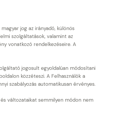
 magyar jog az irányadó, különös
delmi szolgáltatások, valamint az
vény vonatkozó rendelkezéseire. A
olgáltató jogosult egyoldalúan módosítani
boldalon közzéteszi. A Felhasználók a
nnyi szabályozás automatikusan érvényes.
kat és változataikat semmilyen módon nem