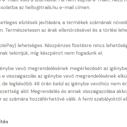
solatba az hello@trails.hu e-mail címen.
esetleges elütések javítására, a termékek számának növe
. Természetesen az árak ellenőrzésével és a törlési le
SimplePay) lehetséges. Készpénzes fizetésre nincs lehetősé
nak tekintjük, míg készpénzt nem fogadunk el.
z igénybe vevő megrendelésének megérkezését az igénybe 
n e visszaigazolás az igénybe vevő megrendelésének elkül
ül, de legkésőbb 48 órán belül az igénybe vevőhöz nem é
ezettség alól. Megrendelés és annak visszaigazolása akkor
az számára hozzáférhetővé válik. A fenti szabályoktól e
ítés