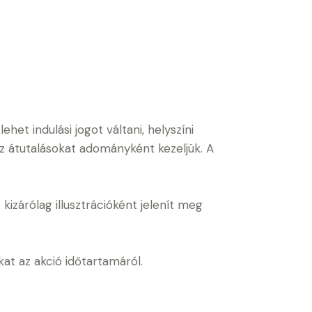
het indulási jogot váltani, helyszíni
az átutalásokat adományként kezeljük. A
kizárólag illusztrációként jelenít meg
kat az akció időtartamáról.