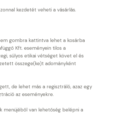
zonnal kezdetét veheti a vásárlás.
szem gombra kattintva lehet a kosárba
afüggő Kft. eseményein tilos a
gi, súlyos etikai vétséget követ el és
fizetett összege(ke)t adományként
tt, de lehet más a regisztráló, azaz egy
sztráció az eseményekre.
iók menüjéből van lehetőség belépni a