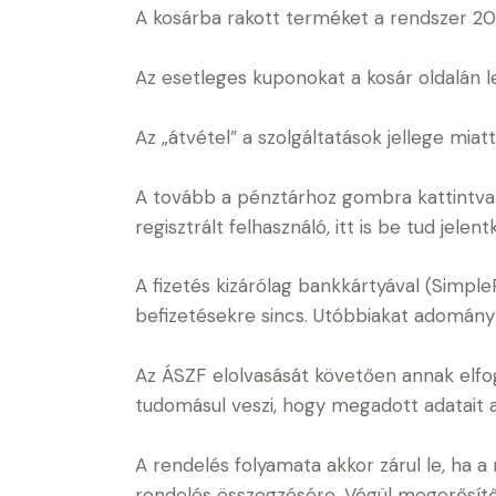
A kosárba rakott terméket a rendszer 20 p
Az esetleges kuponokat a kosár oldalán 
Az „átvétel” a szolgáltatások jellege miat
A tovább a pénztárhoz gombra kattintva j
regisztrált felhasználó, itt is be tud jel
A fizetés kizárólag bankkártyával (Simple
befizetésekre sincs. Utóbbiakat adomány
Az ÁSZF elolvasását követően annak elfo
tudomásul veszi, hogy megadott adatait az
A rendelés folyamata akkor zárul le, ha a
rendelés összegzésére. Végül megerősítő 