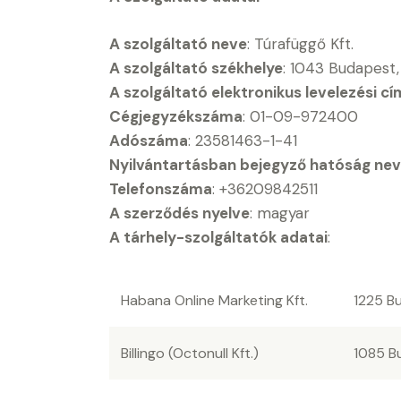
A szolgáltató neve
: Túrafüggő Kft.
A szolgáltató székhelye
: 1043 Budapest,
A szolgáltató elektronikus levelezési c
Cégjegyzékszáma
: 01-09-972400
Adószáma
: 23581463-1-41
Nyilvántartásban bejegyző hatóság ne
Telefonszáma
: +36209842511
A szerződés nyelve
: magyar
A tárhely-szolgáltatók adatai
:
Habana Online Marketing Kft.
1225 Bu
Billingo (Octonull Kft.)
1085 B