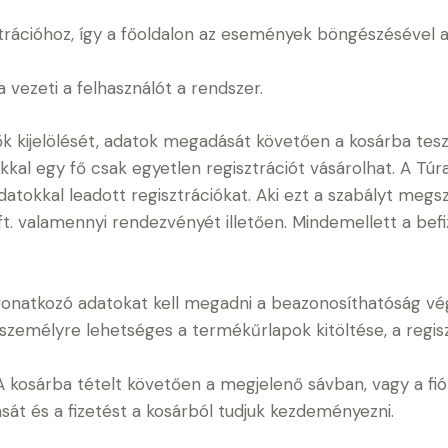
ztrációhoz, így a főoldalon az események böngészésével a
 vezeti a felhasználót a rendszer.
ők kijelölését, adatok megadását követően a kosárba te
kkal egy fő csak egyetlen regisztrációt vásárolhat. A Túr
atokkal leadott regisztrációkat. Aki ezt a szabályt megsze
Kft. valamennyi rendezvényét illetően. Mindemellett a be
onatkozó adatokat kell megadni a beazonosíthatóság vége
 személyre lehetséges a termékűrlapok kitöltése, a regi
 A kosárba tételt követően a megjelenő sávban, vagy a f
sát és a fizetést a kosárból tudjuk kezdeményezni.