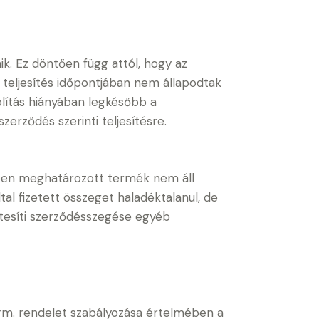
ik. Ez döntően függ attól, hogy az
a teljesítés időpontjában nem állapodtak
ólítás hiányában legkésőbb a
erződés szerinti teljesítésre.
désben meghatározott termék nem áll
tal fizetett összeget haladéktalanul, de
ntesíti szerződésszegése egyéb
 Korm. rendelet szabályozása értelmében a