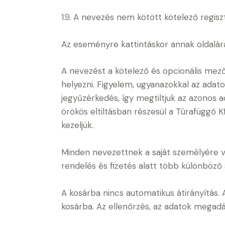
1.9. A nevezés nem kötött kötelező regis
Az eseményre kattintáskor annak oldalára
A nevezést a kötelező és opcionális mez
helyezni. Figyelem, ugyanazokkal az adato
jegyűzérkedés, így megtiltjuk az azonos ad
örökös eltiltásban részesül a Túrafüggő 
kezeljük.
Minden nevezettnek a saját személyére v
rendelés és fizetés alatt több különböző
A kosárba nincs automatikus átirányítás.
kosárba. Az ellenőrzés, az adatok megadá