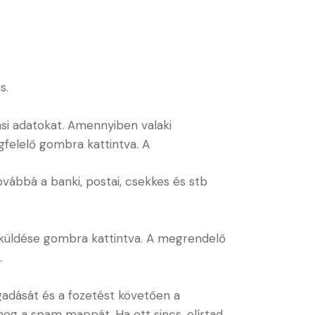
s.
ási adatokat. Amennyiben valaki
egfelelő gombra kattintva. A
ovábbá a banki, postai, csekkes és stb
lküldése gombra kattintva. A megrendelő
.
egadását és a fozetést követően a
eg a spam mappát. Ha ott sincs, elírtad