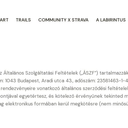
ART
TRAILS
COMMUNITY X STRAVA
A LABIRINTUS
ltalános Szolgáltatási Feltételek („ÁSZF”) tartalmazzák
m: 1043 Budapest, Aradi utca 43., adószám: 23581463-1-41)
endezvényeire vonatkozó általános szerződési feltételek
ontjával egyetértesz, és kötelező érvényűnek tekinted m
ag elektronikus formában kerül megkötésre (nem minősül 