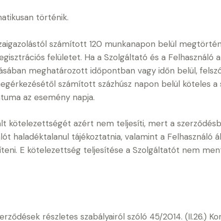
atikusan történik.
visszaigazolástól számított 120 munkanapon belül megtörtén
isztrációs felületet. Ha a Szolgáltató és a Felhasználó 
ításában meghatározott időpontban vagy időn belül, felsz
érkezésétől számított százhúsz napon belül köteles a sz
átuma az esemény napja.
llalt kötelezettségét azért nem teljesíti, mert a szerző
ót haladéktalanul tájékoztatnia, valamint a Felhasználó ál
teni. E kötelezettség teljesítése a Szolgáltatót nem me
 szerződések részletes szabályairól szóló 45/2014. (II.26.)