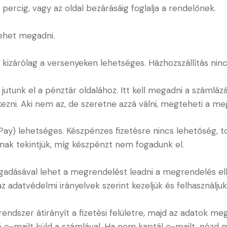
ercig, vagy az oldal bezárásáig foglalja a rendelőnek.
lehet megadni.
t kizárólag a versenyeken lehetséges. Házhozszállítás ninc
utunk el a pénztár oldalához. Itt kell megadni a számláz
entkezni. Aki nem az, de szeretne azzá válni, megteheti a m
Pay) lehetséges. Készpénzes fizetésre nincs lehetőség, t
nak tekintjük, míg készpénzt nem fogadunk el.
gadásával lehet a megrendelést leadni a megrendelés e
 adatvédelmi irányelvek szerint kezeljük és felhasználjuk
 rendszer átirányít a fizetési felületre, majd az adatok m
e-mailt küld a számlával. Ha nem kaptál e-mailt, nézd m