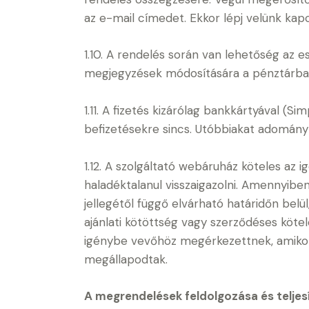
az e-mail címedet. Ekkor lépj velünk kapc
1.10. A rendelés során van lehetőség az 
megjegyzések módosítására a pénztárban
1.11. A fizetés kizárólag bankkártyával (
befizetésekre sincs. Utóbbiakat adomány
1.12. A szolgáltató webáruház köteles a
haladéktalanul visszaigazolni. Amennyibe
jellegétől függő elvárható határidőn bel
ajánlati kötöttség vagy szerződéses kötel
igénybe vevőhöz megérkezettnek, amikor 
megállapodtak.
A megrendelések feldolgozása és teljes