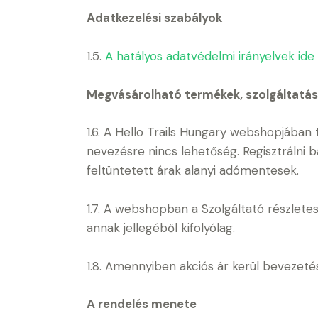
Adatkezelési szabályok
1.5.
A hatályos adatvédelmi irányelvek ide
Megvásárolható termékek, szolgáltatás
1.6. A Hello Trails Hungary webshopjában t
nevezésre nincs lehetőség. Regisztrálni b
feltüntetett árak alanyi adómentesek.
1.7. A webshopban a Szolgáltató részletes
annak jellegéből kifolyólag.
1.8. Amennyiben akciós ár kerül bevezetés
A rendelés menete