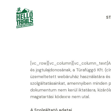
ST
[vc_row][vc_column][vc_column_text]Az Á
és jogtulajdonosának, a Túrafüggő Kft. (cí
üzemeltetett webáruház használatára és r
szolgáltatásainkat, amennyiben minden p
dokumentum nem kerül iktatásra, kizáról
magatartási kódexre nem utal.
A Szolgáltató adatai