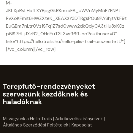
M-
JKLXpRvLHafLXYBpgGkRKmxaFA_uWVnMyM5FZFNPt-
RvXoKFmit6HWZXteK_XEAXzY3DTRgsPOu8PAShjtVkF9t
EuGBm7nLtr0Vz1SFq1Z7sd0www2dkQdyCA3tHu3xKCz
p6lS7HLjJXzB2_OHcEuT3L3=s969-no?authuser=0″
link=”https://hellotrails.hu/hello-pilis-trail-osszesitett/”]
[/vc_column][/vc_row]
Terepfutó-rendezvényeket
szervezünk kezdőknek és
haladóknak
Mi vagyunk a Hello Trails
|
Adatkezelési irányelvek
|
Általános Szerződési Feltételek
| Kapcsolat