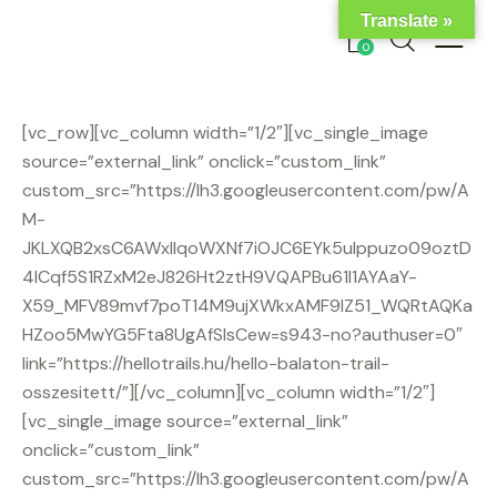
Translate »
0
[vc_row][vc_column width=”1/2″][vc_single_image
source=”external_link” onclick=”custom_link”
custom_src=”https://lh3.googleusercontent.com/pw/A
M-
JKLXQB2xsC6AWxIlqoWXNf7iOJC6EYk5uIppuzo09oztD
4lCqf5S1RZxM2eJ826Ht2ztH9VQAPBu61l1AYAaY-
X59_MFV89mvf7poT14M9ujXWkxAMF9lZ51_WQRtAQKa
HZoo5MwYG5Fta8UgAfSlsCew=s943-no?authuser=0″
link=”https://hellotrails.hu/hello-balaton-trail-
osszesitett/”][/vc_column][vc_column width=”1/2″]
[vc_single_image source=”external_link”
onclick=”custom_link”
custom_src=”https://lh3.googleusercontent.com/pw/A