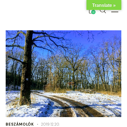
Translate »
0
BESZÁMOLÓK
2019.12.20.