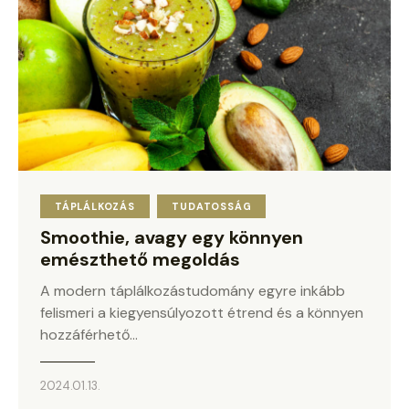
TÁPLÁLKOZÁS
TUDATOSSÁG
Smoothie, avagy egy könnyen
emészthető megoldás
A modern táplálkozástudomány egyre inkább
felismeri a kiegyensúlyozott étrend és a könnyen
hozzáférhető…
2024.01.13.