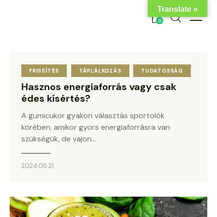
Translate »
0
FRISSÍTÉS
TÁPLÁLKOZÁS
TUDATOSSÁG
Hasznos energiaforrás vagy csak
édes kísértés?
A gumicukor gyakori választás sportolók
körében, amikor gyors energiaforrásra van
szükségük, de vajon…
2024.05.21.