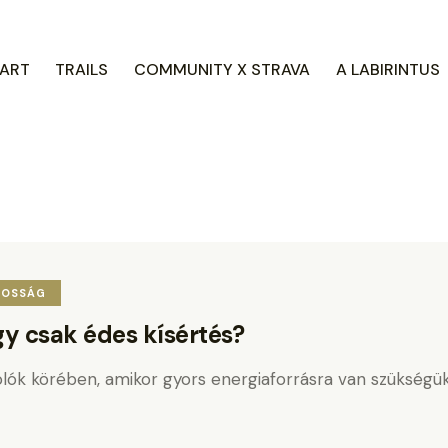
ART
TRAILS
COMMUNITY X STRAVA
A LABIRINTUS
TOSSÁG
gy csak édes kísértés?
olók körében, amikor gyors energiaforrásra van szükségük