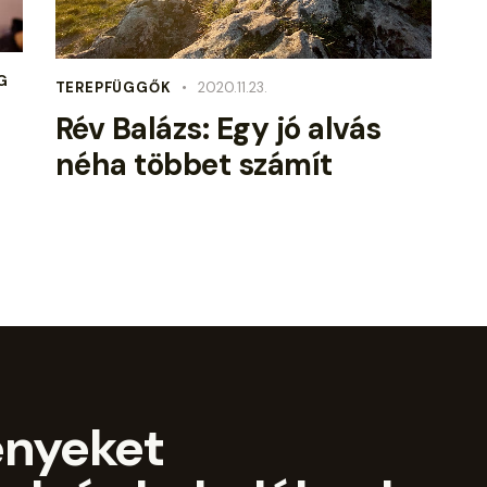
G
TEREPFÜGGŐK
2020.11.23.
Rév Balázs: Egy jó alvás
néha többet számít
ényeket