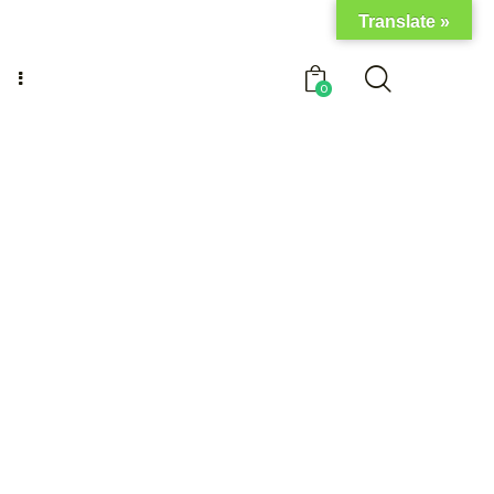
Translate »
0