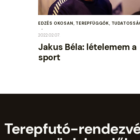
EDZÉS OKOSAN
,
TEREPFÜGGŐK
,
TUDATOSSÁ
2022.02.07.
Jakus Béla: lételemem a
sport
Terepfutó-rendezv