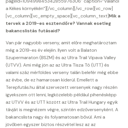
pageId=109499845342855976306″ caption=”Valahol
a Kékes környékén”][/vc_column][/vc_row][vc_row]
[vc_column][vc_empty_space][vc_column_text]
Mik a
tervek a 2019-es esztendőre? Vannak esetleg
bakancslistás futásaid?
Van pár nagyobb verseny, amit előre meghatároztam
még a 2019-es év elején. Ilyen volt a Balaton
Szupermaraton (BSZM) és az Ultra Trail Vipava Valley
(UTVV). Ami még jön az az Ultra Tisza Tó (UTT) és
valami száz mérföldes verseny talán belefér még ebbe
az évbe, de ez hamarosan kiderül. Emellett a
Terepfutás.hu által szervezett versenyek nagy részén
igyekszem ott lenni, legközelebb például pihenésképp
az UTVV és az UTT között az Ultra Trail Hungary egyik
távját is megnézem végre, szintén edzőversenyként. A
bakancslista nagy és folyamatosan bővül. Ami a
jövőben egyszer biztos részvétel lesz az az