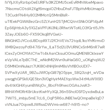
IVYIjJtXyRzrbp0eEURlF1v3lKZDMU5ceEvRMhWoeMpavo
7NscmsC0tdA2Xgf6mqpiOZHbuDhsFJTBpHvMbUmapG
T3CudrFN4Hy802MIMotQ5MmBIsR-
uTfEekPGWABezGrcSZLYunH2STjMCQtntSNk0GP14juM
EpS6jHtbA3y51GZaVPFUKi3NLi3RfwtWToKLO3fGrtl5JYh
3ZayJOEb60-FX59OkqBfVGwU-
8INGhKDJYCcdJ8DcplI97J2fChVEVs72tqdL1koYhfKrmvD
XM8QwzoyPd947iSrYw_ILaT5d2U3VURNCxSnM6nR7wR
lCexZyOHOYlAtCYwTt4kAsnCksuiO0muQMEN8CkIxswY
eVpVALe7pBCThE_wNidMI2Wvn9uiHaG60_uOKghqWJ2
D5MN0mNuIazt7UK8l04NHj9mM8sVhflB0oUDl7-
SVPwXyUAR_9BZuJWfOpGl87ljO5jqw_S8Q3zqH_wVDa
ywqghGPSklUQE5bn3V0gHyirMAEfqoWw34tMuW1X9D
dv4tkIGHiXyumBWcj0v_8bcFh9hwc0GAsJvsK3-
8RHAYM0RrK8rUkstKwHYyXQL36n5ShcI0SFDyxdwBuLa
7WiTS_imbju5mE7cL6_OqP5R6oJNBE1wQOmpaBe1qD7
vVNJua70qvw8JWfissDWVmi=w687-h915-no?