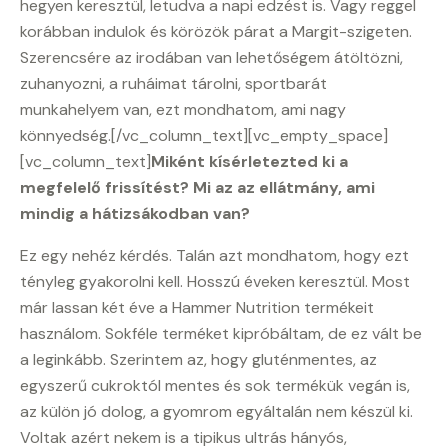
hegyen keresztül, letudva a napi edzést is. Vagy reggel
korábban indulok és körözök párat a Margit-szigeten.
Szerencsére az irodában van lehetőségem átöltözni,
zuhanyozni, a ruháimat tárolni, sportbarát
munkahelyem van, ezt mondhatom, ami nagy
könnyedség.[/vc_column_text][vc_empty_space]
[vc_column_text]
Miként kísérletezted ki a
megfelelő frissítést? Mi az az ellátmány, ami
mindig a hátizsákodban van?
Ez egy nehéz kérdés. Talán azt mondhatom, hogy ezt
tényleg gyakorolni kell. Hosszú éveken keresztül. Most
már lassan két éve a Hammer Nutrition termékeit
használom. Sokféle terméket kipróbáltam, de ez vált be
a leginkább. Szerintem az, hogy gluténmentes, az
egyszerű cukroktól mentes és sok termékük vegán is,
az külön jó dolog, a gyomrom egyáltalán nem készül ki.
Voltak azért nekem is a tipikus ultrás hányós,