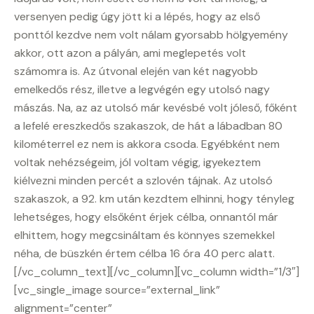
versenyen pedig úgy jött ki a lépés, hogy az első
ponttól kezdve nem volt nálam gyorsabb hölgyemény
akkor, ott azon a pályán, ami meglepetés volt
számomra is. Az útvonal elején van két nagyobb
emelkedős rész, illetve a legvégén egy utolsó nagy
mászás. Na, az az utolsó már kevésbé volt jóleső, főként
a lefelé ereszkedős szakaszok, de hát a lábadban 80
kilométerrel ez nem is akkora csoda. Egyébként nem
voltak nehézségeim, jól voltam végig, igyekeztem
kiélvezni minden percét a szlovén tájnak. Az utolsó
szakaszok, a 92. km után kezdtem elhinni, hogy tényleg
lehetséges, hogy elsőként érjek célba, onnantól már
elhittem, hogy megcsináltam és könnyes szemekkel
néha, de büszkén értem célba 16 óra 40 perc alatt.
[/vc_column_text][/vc_column][vc_column width=”1/3″]
[vc_single_image source=”external_link”
alignment=”center”