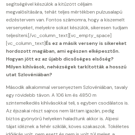
segítségével készülök a kitűzött céljaim
megvalósítására, tehát teljes mértékben pulzusalapú
edzéstervem van. Fontos számomra, hogy a kiszemelt
versenyeket, melyekre sokat készülök, sikeresen tudjam
teljesíteni.[/vc_column_text][vc_empty_space]
[vc_column_text]
És ez a másik verseny is sikereket
hordozott magában, ami egészen elképesztőn.
Hogyan jött ez az újabb dicsőséges elsőség?
Milyen kihívások, nehézségek tarkították a hosszú
utat Szlovéniában?
Második alkalommal versenyeztem Szlovéniában, tavaly
egy rövidebb távon. A 106 km és 4850 m
szintemelkedés kihívásokkal teli, s egyben csodálatos is.
Az éjszakai részt sajnos nem láttam igazán, pedig
biztos gyönyörű helyeken haladtunk akkor is. Alpesi
tájat idéznek a fehér sziklák, köves szakaszok. Tökéletes
időjárás volt, nem esett és nem is volt túl meleg, a