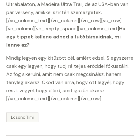
Ultrabalaton, a Madeira Ultra Trail, de az USA-ban van
pár verseny, amikkel szintén szemezgetek.
[/vc_column_text][/vc_column][/vc_row][vc_row]
[vc_column][vc_empty_space][vc_column_text]
Ha
egy tippet kellene adnod a futótársaidnak, mi
lenne az?
Mindig legyen egy kitűzött cél, amiért edzel. S egyszerre
csak egy legyen, hogy tudj rá teljes erőddel fókuszálni.
Az fog sikerülni, amit nem csak megcsinálsz, hanem
tényleg akarsz. Okod van arra, hogy ott legyél, hogy
részt vegyél, hogy elérd, amit igazán akarsz.
[/vc_column_text][/vc_column][/vc_row]
Losonc Timi