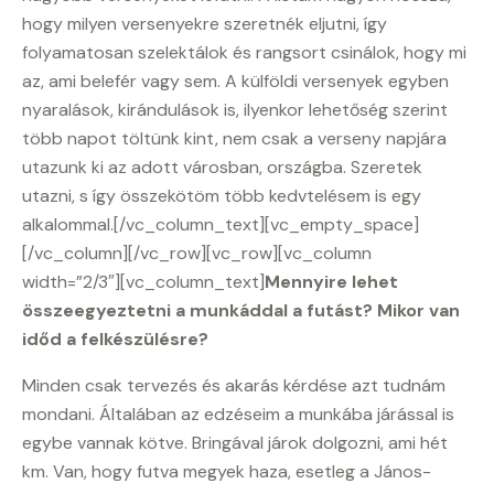
hogy milyen versenyekre szeretnék eljutni, így
folyamatosan szelektálok és rangsort csinálok, hogy mi
az, ami belefér vagy sem. A külföldi versenyek egyben
nyaralások, kirándulások is, ilyenkor lehetőség szerint
több napot töltünk kint, nem csak a verseny napjára
utazunk ki az adott városban, országba. Szeretek
utazni, s így összekötöm több kedvtelésem is egy
alkalommal.[/vc_column_text][vc_empty_space]
[/vc_column][/vc_row][vc_row][vc_column
width=”2/3″][vc_column_text]
Mennyire lehet
összeegyeztetni a munkáddal a futást? Mikor van
időd a felkészülésre?
Minden csak tervezés és akarás kérdése azt tudnám
mondani. Általában az edzéseim a munkába járással is
egybe vannak kötve. Bringával járok dolgozni, ami hét
km. Van, hogy futva megyek haza, esetleg a János-