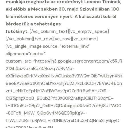
munkája meghozta az eredményt Losonc Timinek,
aki előbb a Mecsekben 30, majd Szlovéniában 100
kilométeres versenyen nyert. A kulisszatitkokról
kérdeztük a tehetséges
futólányt.
[/vc_column_text][vc_empty_space]
[/vc_column][/vc_row][vc_row][vc_column]
[vc_single_image source=”external_link”
alignment=”center”
custom_src=”https://lh3.googleusercontent.com/k5RJR
212iL4azvozaBuZi5Bozq7oByMo-
xX8rllzvzqDrKMxsXsxHxwGUnka3vBWQmOlbFwlUzynXNt
9eoBAvEaRotKKhOaDYo7chjYu2Z7kzLdCDH7EVeO465n
znt_eNkTpEpHjh1ZaFlWGev7pOZeBft6wEAHz0I9-
CjB5ghgXbpB_BCubZPfb3X60RZrafigJCliiJTr68qYE–
tHfD0n8Uz0Bp2_DxIlIHzQDa5xgqo3Uzx07otEjl8uTW00
-86Fdfl_MKW_Sj9p6v4MSQE9RpKgV-
tIlWULZUBnTuRjWCLHIZDNIbVzrxD4c3EhQNnaSLy6pyD
V1sitTBS8AIwyy6uw3N-