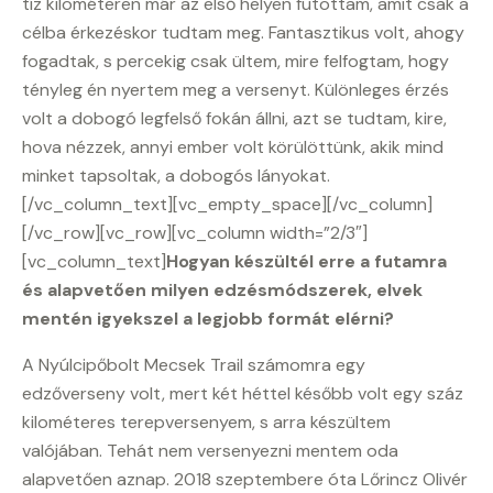
tíz kilométeren már az első helyen futottam, amit csak a
célba érkezéskor tudtam meg. Fantasztikus volt, ahogy
fogadtak, s percekig csak ültem, mire felfogtam, hogy
tényleg én nyertem meg a versenyt. Különleges érzés
volt a dobogó legfelső fokán állni, azt se tudtam, kire,
hova nézzek, annyi ember volt körülöttünk, akik mind
minket tapsoltak, a dobogós lányokat.
[/vc_column_text][vc_empty_space][/vc_column]
[/vc_row][vc_row][vc_column width=”2/3″]
[vc_column_text]
Hogyan készültél erre a futamra
és alapvetően milyen edzésmódszerek, elvek
mentén igyekszel a legjobb formát elérni?
A Nyúlcipőbolt Mecsek Trail számomra egy
edzőverseny volt, mert két héttel később volt egy száz
kilométeres terepversenyem, s arra készültem
valójában. Tehát nem versenyezni mentem oda
alapvetően aznap. 2018 szeptembere óta Lőrincz Olivér