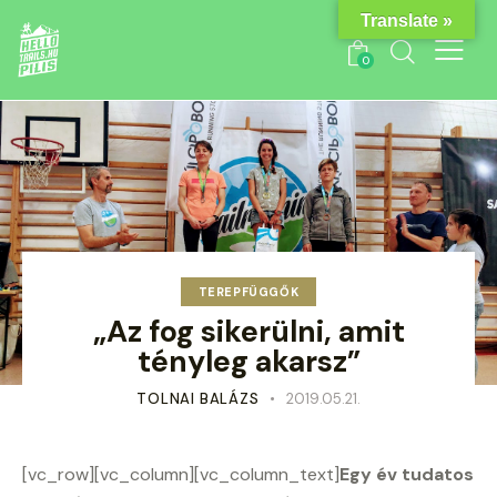
Translate »
0
TEREPFÜGGŐK
„Az fog sikerülni, amit
tényleg akarsz”
TOLNAI BALÁZS
2019.05.21.
[vc_row][vc_column][vc_column_text]
Egy év tudatos