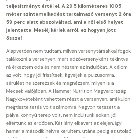
teljesítményt értél el. A 29,5 kilométeres 1005
méter szintemelkedést tartalmazó versenyt 2 óra
59 perc alatt abszolváltad, ami a női első helyet
jelentette. Mesélj kérlek arról, ez hogyan jött
össze!
Alapvetően nem tudtam, milyen versenytársakkal fogok
találkozni a versenyen, mert edzőversenyként tekintve
rá érkeztem oda és nem néztem az indulókat. A célom
az volt, hogy jól frissítsek, figyeljek a pulzusomra,
sérülést ne szerezzek és megnézzem, milyen is a
Mecsek valójában. A Hammer Nutrition Magyarország
Nagyköveteként vehettem részt a versenyen, ami külön
megtiszteltetés volt számomra. Nagyon tetszett a
pálya, könnyű terep volt, nem indultunk sokan, jól
elfértünk az erdőben. Két lány elkavart az elején, így
hamar a második helyre kerültem, utána pedig az utolsó