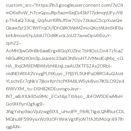
custom_src=”https://lh3.googleusercontent.com/7sO1i
mD6xRvW_h7cxQpuJRp5azmSejDi4SkF17jdmqrjUFyJYB
pTh4aQ7dog_QqAurrKRNJfSw7Ozv7zkauC5cpXuwQe
Gkaw5jt23C1NYFrqOU1DhGBI0WeMZmoQKotNUmSHF6s
bHUImosrEhjJzbiU7Od8KvckJoU37avwDpv66vuY-
tphZ2-
AcMH3jwG9nBk6aaiErgx8GqXUZlncTbHIOcLDx47z1caZ
hBGulRIQtl0m3pJxaxHc33alX3hISnvHTJVMedEqMxj_cG
HA_RxjCMXEMBWlybhNUxjLzaAU3XTFSZAx2ORbl-
oIdNEhRIX42VxygPLl1tKuyc_FfljSYL5UHPq0BRO4uQAizil
YLschrEr7qNkV7jIIox1Izn1tcPKM4lLW5yki8vo7IKSLO92e4
6lWVXM_tu-DSH82KDEuvogoJsyr-
lNT_albX1Uk85s9Mc_ECxf4jsTXIAso_JbF0W5DEwMlvH
Go9lXflyn0gfug9-
3NgYxhp9aoVjulzwg6IXS_uHvdFP_IYkRLTIgxLQMRiurCDL
MGhu8F599ysxWz9z0FrWnkVgtlFjoNTfA3fzMoqr497Ih
qgiAlN-