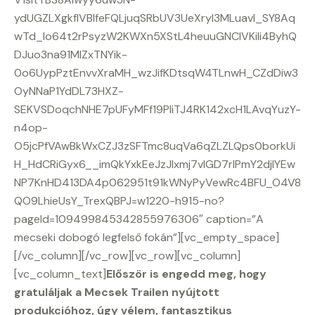
ydUGZLXgkfIVBIfeFQLjuqSRbUV3UeXryl3MLuavl_SY8Aq
wTd_lo64t2rPsyzW2KWXn5XStL4heuuGNCIVKiIi4ByhQ
DJuo3na91MIZxTNYik-
0o6UypPztEnvvXraMH_wzJifKDtsqW4TLnwH_CZdDiw3
OyNNaP1YdDL73HXZ-
SEKVSDoqchNHE7pUFyMFf19PIiTJ4RK142xcH1LAvqYuzY-
n4op-
O5jcPfVAwBkWxCZJ3zSFTmc8uqVa6qZLZLQps0borkUi
H_HdCRiGyx6__imQkYxkEeJzJIxmj7vlGD7rIPmY2djIYEw
NP7KnHD413DA4p062951t91kWNyPyVewRc4BFU_O4V8
QO9LhieUsY_TrexQBPJ=w1220-h915-no?
pageId=109499845342855976306″ caption=”A
mecseki dobogó legfelső fokán”][vc_empty_space]
[/vc_column][/vc_row][vc_row][vc_column]
[vc_column_text]
Először is engedd meg, hogy
gratuláljak a Mecsek Trailen nyújtott
produkcióhoz, úgy vélem, fantasztikus