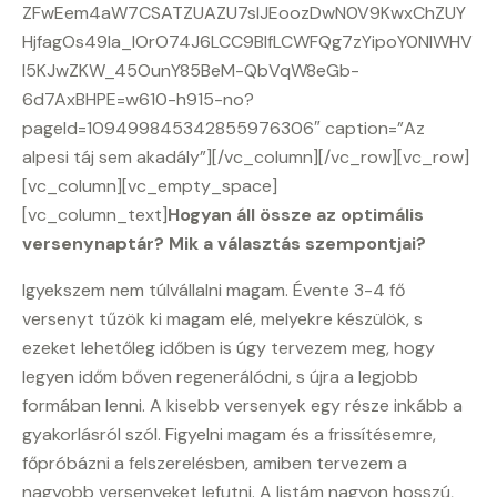
ZFwEem4aW7CSATZUAZU7sIJEoozDwN0V9KwxChZUY
HjfagOs49la_IOrO74J6LCC9BlfLCWFQg7zYipoY0NlWHV
l5KJwZKW_45OunY85BeM-QbVqW8eGb-
6d7AxBHPE=w610-h915-no?
pageId=109499845342855976306″ caption=”Az
alpesi táj sem akadály”][/vc_column][/vc_row][vc_row]
[vc_column][vc_empty_space]
[vc_column_text]
Hogyan áll össze az optimális
versenynaptár? Mik a választás szempontjai?
Igyekszem nem túlvállalni magam. Évente 3-4 fő
versenyt tűzök ki magam elé, melyekre készülök, s
ezeket lehetőleg időben is úgy tervezem meg, hogy
legyen időm bőven regenerálódni, s újra a legjobb
formában lenni. A kisebb versenyek egy része inkább a
gyakorlásról szól. Figyelni magam és a frissítésemre,
főpróbázni a felszerelésben, amiben tervezem a
nagyobb versenyeket lefutni. A listám nagyon hosszú,