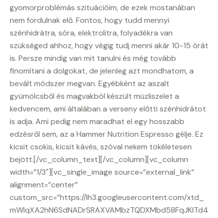
gyomorproblémás szituációim, de ezek mostanában
nem fordulnak elő. Fontos, hogy tudd mennyi
szénhidrátra, sóra, elektrolitra, folyadékra van
szükséged ahhoz, hogy végig tudj menni akár 10-15 órát
is. Persze mindig van mit tanulni és még tovább
finomítani a dolgokat, de jelenleg azt mondhatom, a
bevált módszer megvan. Egyébként az aszalt
gyümölcsből és magvakból készült müzliszelet a
kedvencem, ami általában a verseny előtti szénhidrátot
is adja. Ami pedig nem maradhat el egy hosszabb
edzésről sem, az a Hammer Nutrition Espresso gélje. Ez
kicsit csokis, kicsit kávés, szóval nekem tökéletesen
bejött.[/vc_column_text][/vc_column][vc_column
width=”1/3″][vc_single_image source=”external_link”
alignment=”center”
custom_src=”https://lh3.googleusercontent.com/xtd_
mWlqXA2hN6SdNADrSRAXVAMbzTQDXMbd58FqJKlTd4