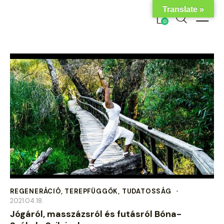
Translate »
0
REGENERÁCIÓ
,
TEREPFÜGGŐK
,
TUDATOSSÁG
2021.04.18.
Jógáról, masszázsról és futásról Bóna-