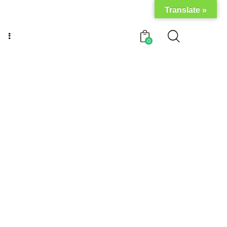
Translate »
0