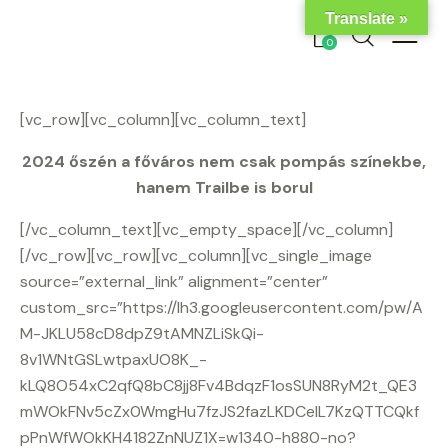
Translate »
0
[vc_row][vc_column][vc_column_text]
2024 őszén a főváros nem csak pompás színekbe,
hanem Trailbe is borul
[/vc_column_text][vc_empty_space][/vc_column]
[/vc_row][vc_row][vc_column][vc_single_image
source=”external_link” alignment=”center”
custom_src=”https://lh3.googleusercontent.com/pw/A
M-JKLU58cD8dpZ9tAMNZLiSkQi-
8v1WNtGSLwtpaxUO8K_-
kLQ8O54xC2qfQ8bC8jj8Fv4BdqzF1osSUN8RyM2t_QE3
mWOkFNv5cZx0WmgHu7fzJS2fazLKDCeIL7KzQTTCQkf
pPnWfWOkKH4182ZnNUZ1X=w1340-h880-no?