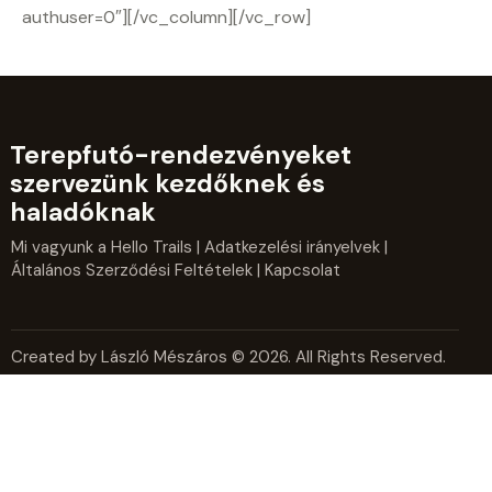
authuser=0″][/vc_column][/vc_row]
Terepfutó-rendezvényeket
szervezünk kezdőknek és
haladóknak
Mi vagyunk a Hello Trails
|
Adatkezelési irányelvek
|
Általános Szerződési Feltételek
| Kapcsolat
Created by László Mészáros © 2026. All Rights Reserved.