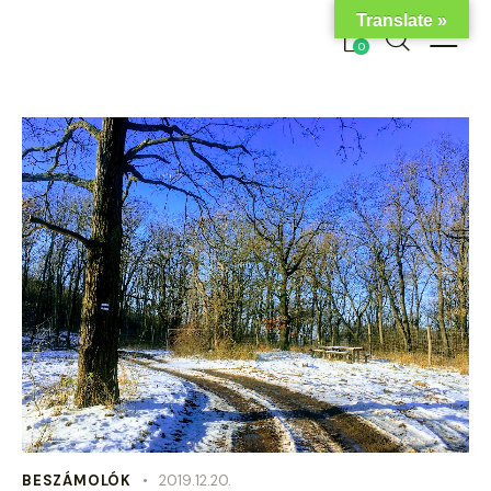
Translate »
0
BESZÁMOLÓK
2019.12.20.