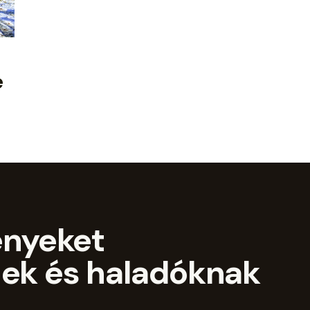
e
ényeket
ek és haladóknak