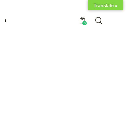
Translate »
0