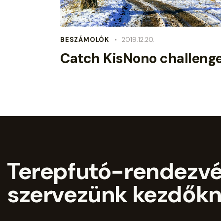
BESZÁMOLÓK
2019.12.20.
Catch KisNono challeng
Terepfutó-rendezv
szervezünk kezdőkn