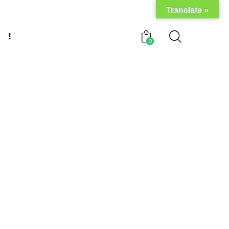
Translate »
0