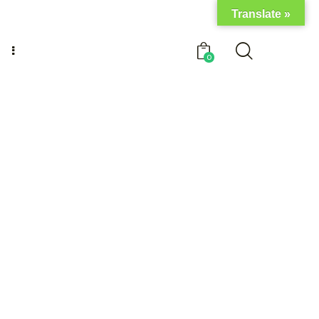
Translate »
0