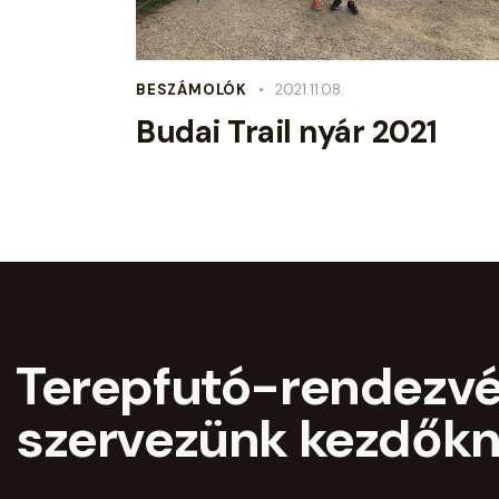
BESZÁMOLÓK
2021.11.08.
Budai Trail nyár 2021
Terepfutó-rendezv
szervezünk kezdőkn