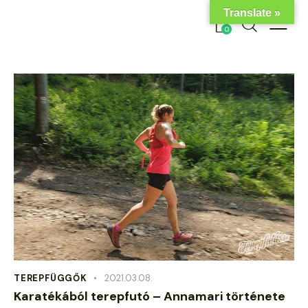
Translate »
0
TEREPFÜGGŐK
2021.03.08.
Karatékából terepfutó – Annamari története