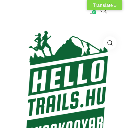
Translate »
0