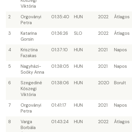
Kőszegi
Viktória
2
Orgoványi
01:35:40
HUN
2022
Átlagos
Petra
3
Katarina
01:36:26
SLO
2022
Átlagos
Gorsin
4
Krisztina
01:37:10
HUN
2021
Napos
Fazakas
5
Nagyházi-
01:38:05
HUN
2021
Napos
Soóky Anna
6
Szegediné
01:38:06
HUN
2020
Borult
Kőszegi
Viktória
7
Orgoványi
01:41:17
HUN
2021
Napos
Petra
8
Varga
01:43:24
HUN
2022
Átlagos
Borbála