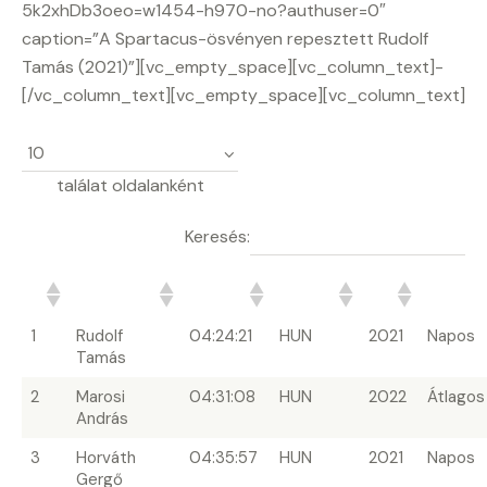
5k2xhDb3oeo=w1454-h970-no?authuser=0″
caption=”A Spartacus-ösvényen repesztett Rudolf
Tamás (2021)”][vc_empty_space][vc_column_text]-
[/vc_column_text][vc_empty_space][vc_column_text]
találat oldalanként
Keresés:
#
Terepfutó
Idő
Ország
Év
Időjárá
1
Rudolf
04:24:21
HUN
2021
Napos
Tamás
2
Marosi
04:31:08
HUN
2022
Átlagos
András
3
Horváth
04:35:57
HUN
2021
Napos
Gergő