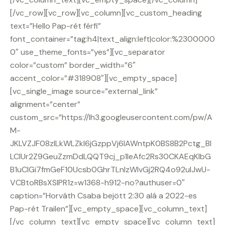
[/vc_row][vc_row][vc_column][vc_custom_heading
text=”Hello Pap-rét férfi”
font_container=”tag:h4|text_align:left|color:%2300000
0″ use_theme_fonts=”yes”][vc_separator
color=”custom” border_width=”6″
accent_color=”#318908″][vc_empty_space]
[vc_single_image source=”external_link”
alignment=”center”
custom_src=”https://lh3.googleusercontent.com/pw/A
M-
JKLVZJF08zILkWLZkl6jGzppVj6lAWntpK0BS8B2Pctg_Bl
LClUr2Z9GeuZzmDdLQQT9cj_p1IeAfc2Rs30CKAEqKlbG
B1uClGi7fmGeF10Ucsb0GhrTLnlzWlvGj2RQ4o92ulJwU-
VCBtoRBsXSlPR1z=w1368-h912-no?authuser=0″
caption=”Horváth Csaba bejött 2:30 alá a 2022-es
Pap-rét Trailen”][vc_empty_space][vc_column_text]
[/vc_column_text][vc_empty_space][vc_column_text]