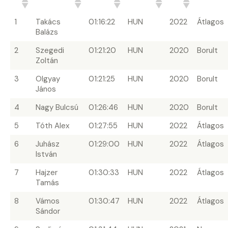
#
Terepfutó
Idő
Ország
Év
Időjárás
1
Takács
01:16:22
HUN
2022
Átlagos
Balázs
2
Szegedi
01:21:20
HUN
2020
Borult
Zoltán
3
Olgyay
01:21:25
HUN
2020
Borult
János
4
Nagy Bulcsú
01:26:46
HUN
2020
Borult
5
Tóth Alex
01:27:55
HUN
2022
Átlagos
6
Juhász
01:29:00
HUN
2022
Átlagos
István
7
Hajzer
01:30:33
HUN
2022
Átlagos
Tamás
8
Vámos
01:30:47
HUN
2022
Átlagos
Sándor