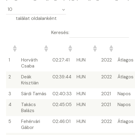
találat oldalanként
Keresés:
#
Terepfutó
Idő
Ország
Év
Időjárá
1
Horváth
02:27:41
HUN
2022
Átlagos
Csaba
2
Deák
02:39:44
HUN
2022
Átlagos
Krisztián
3
Sárdi Tamás
02:40:33
HUN
2021
Napos
4
Takács
02:45:05
HUN
2021
Napos
Balázs
5
Fehérvári
02:46:01
HUN
2022
Átlagos
Gábor