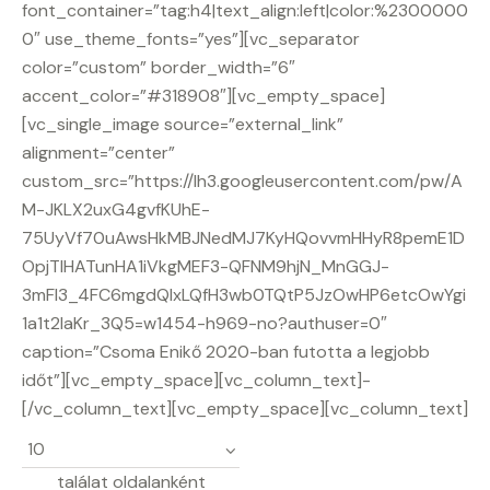
font_container=”tag:h4|text_align:left|color:%2300000
0″ use_theme_fonts=”yes”][vc_separator
color=”custom” border_width=”6″
accent_color=”#318908″][vc_empty_space]
[vc_single_image source=”external_link”
alignment=”center”
custom_src=”https://lh3.googleusercontent.com/pw/A
M-JKLX2uxG4gvfKUhE-
75UyVf70uAwsHkMBJNedMJ7KyHQovvmHHyR8pemE1D
OpjTlHATunHA1iVkgMEF3-QFNM9hjN_MnGGJ-
3mFI3_4FC6mgdQIxLQfH3wb0TQtP5JzOwHP6etcOwYgi
1a1t2IaKr_3Q5=w1454-h969-no?authuser=0″
caption=”Csoma Enikő 2020-ban futotta a legjobb
időt”][vc_empty_space][vc_column_text]-
[/vc_column_text][vc_empty_space][vc_column_text]
találat oldalanként