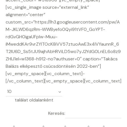
[vc_single_image source=”external_link”
alignment=”center”
custom_src=”https://lh3.googleusercontent.com/pw/A
M-JKLWD6qzRm-WWByefo0Qyi91tVF0_GoYPT-
rdGvGH0igaUFpIw-Miuu-
iMweddKAr9vrZYITOcK8iVV57ztuoAwE3x4lVYaunnR_6
T2lU6D_Ss5tJU9ajhAbHRViLD5wo7yJ2YdG0LnEL6o8z9
ZHlJ1el=w1368-h912-no?authuser=0″ caption=”Takács
Balázs elképesztő csúcsdöntésén 2022-ben”]
[vc_empty_space][vc_column_text]-
[/vc_column_text][vc_empty_space][vc_column_text]
találat oldalanként
Keresés: