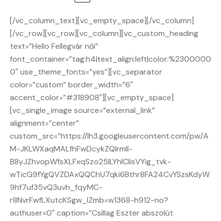
[/vc_column_text][vc_empty_space][/vc_column]
[/vc_row][vc_row][vc_column][vc_custom_heading
text=”Hello Fellegvár női”
font_container=”tag:h4|text_align:left|color:%2300000
0″ use_theme_fonts=”yes”][vc_separator
color=”custom” border_width=”6″
accent_color=”#318908″][vc_empty_space]
[vc_single_image source=”external_link”
alignment=”center”
custom_src=”https://lh3.googleusercontent.com/pw/A
M-JKLWXaqMALfhFwDcykZQlrmII-
B8yJZhvopWfsXLFxqSzo25ILYhlCIisVYig_tvk-
wTicG9fYgQVZDAxQQChU7qki6Bthr8FA24CvYSzsKdyW
9hf7uf35vQ3uvh_fqyMC-
r8NvrFwfLXutcKSgw_IZmb=w1368-h912-no?
authuser=0″ caption=”Csillag Eszter abszolút