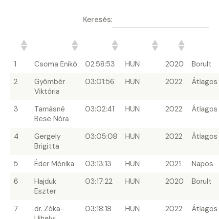
Keresés:
#
Terepfutó
Idő
Ország
Év
Időjárá
1
Csoma Enikő
02:58:53
HUN
2020
Borult
2
Gyömbér
03:01:56
HUN
2022
Átlagos
Viktória
3
Tamásné
03:02:41
HUN
2022
Átlagos
Bese Nóra
4
Gergely
03:05:08
HUN
2022
Átlagos
Brigitta
5
Éder Mónika
03:13:13
HUN
2021
Napos
6
Hajduk
03:17:22
HUN
2020
Borult
Eszter
7
dr. Zóka-
03:18:18
HUN
2022
Átlagos
Ujhelyi