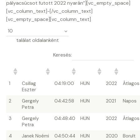
pályacsúcsot futott 2022 nyarán”][vc_empty_space]
[vc_column_text]-[/vc_column_text]
[vc_empty_space][vc_column_text]
találat oldalanként
Keresés:
#
Terepfutó
Idő
Ország
Év
Időjárá
1
Csillag
04:19:00
HUN
2022
Átlagos
Eszter
2
Gergely
04:42:58
HUN
2021
Napos
Petra
3
Gergely
04:48:40
HUN
2022
Átlagos
Petra
4
Janek Noémi
04:50:44
HUN
2020
Borult