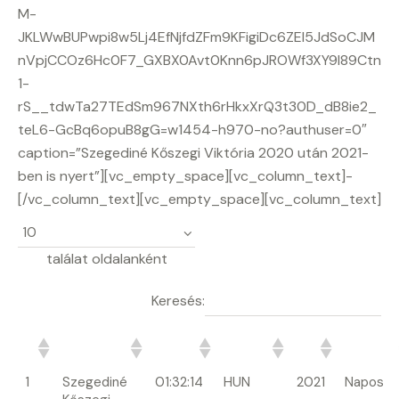
M-
JKLWwBUPwpi8w5Lj4EfNjfdZFm9KFigiDc6ZEl5JdSoCJM
nVpjCCOz6Hc0F7_GXBX0Avt0Knn6pJROWf3XY9l89Ctn
1-
rS__tdwTa27TEdSm967NXth6rHkxXrQ3t30D_dB8ie2_
teL6-GcBq6opuB8gG=w1454-h970-no?authuser=0″
caption=”Szegediné Kőszegi Viktória 2020 után 2021-
ben is nyert”][vc_empty_space][vc_column_text]-
[/vc_column_text][vc_empty_space][vc_column_text]
találat oldalanként
Keresés:
#
Terepfutó
Idő
Ország
Év
Időjárás
1
Szegediné
01:32:14
HUN
2021
Napos