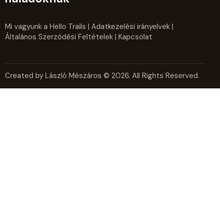
Mi vagyunk a Hello Trails
|
Adatkezelési irányelvek
|
Általános Szerződési Feltételek
| Kapcsolat
Created by László Mészáros © 2026. All Rights Reserved.