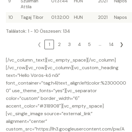
9
Szulimán
01:31:44
HUN
2021
Napos
Attila
10
Tagaj Tibor
01:32:00
HUN
2021
Napos
Találatok: 1 - 10 Összesen: 134
…
❮
1
2
3
4
5
14
❯
[/vc_column_text][vc_empty_space][/vc_column]
[/vc_row][vc_row][vc_column][vc_custom_heading
text=”Hello Vörös-kő női”
font_container=”tag:h4|text_align:left|color:%2300000
0″ use_theme_fonts=”yes”][vc_separator
color=”custom” border_width=”6″
accent_color=”#318908″][vc_empty_space]
[vc_single_image source=”external_link”
alignment=”center”
custom_src=”https://lh3.googleusercontent.com/pw/A