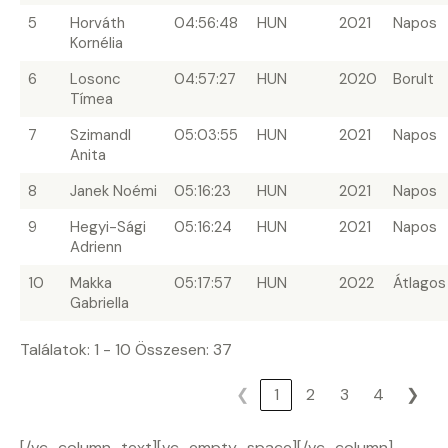
5
Horváth
04:56:48
HUN
2021
Napos
Kornélia
6
Losonc
04:57:27
HUN
2020
Borult
Tímea
7
Szimandl
05:03:55
HUN
2021
Napos
Anita
8
Janek Noémi
05:16:23
HUN
2021
Napos
9
Hegyi-Sági
05:16:24
HUN
2021
Napos
Adrienn
10
Makka
05:17:57
HUN
2022
Átlagos
Gabriella
Találatok: 1 - 10 Összesen: 37
❮
1
2
3
4
❯
[/vc_column_text][vc_empty_space][/vc_column]