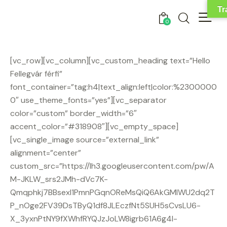
Tr
0
[vc_row][vc_column][vc_custom_heading text=”Hello
Fellegvár férfi”
font_container=”tag:h4|text_align:left|color:%2300000
0″ use_theme_fonts=”yes”][vc_separator
color=”custom” border_width=”6″
accent_color=”#318908″][vc_empty_space]
[vc_single_image source=”external_link”
alignment=”center”
custom_src=”https://lh3.googleusercontent.com/pw/A
M-JKLW_srs2JMh-dVc7K-
Qmqphkj7BBsexI1PmnPGqnOReMsQiQ6AkGMlWU2dq2T
P_nOge2FV39DsTByQ1df8JLEczfNt5SUH5sCvsLU6-
X_3yxnPtNY9fXWhfRYQJzJoLW8igrb61A6g4l-