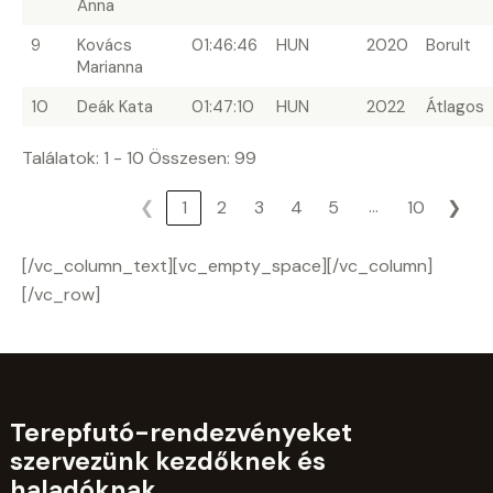
Anna
9
Kovács
01:46:46
HUN
2020
Borult
Marianna
10
Deák Kata
01:47:10
HUN
2022
Átlagos
Találatok: 1 - 10 Összesen: 99
…
❮
1
2
3
4
5
10
❯
[/vc_column_text][vc_empty_space][/vc_column]
[/vc_row]
Terepfutó-rendezvényeket
szervezünk kezdőknek és
haladóknak