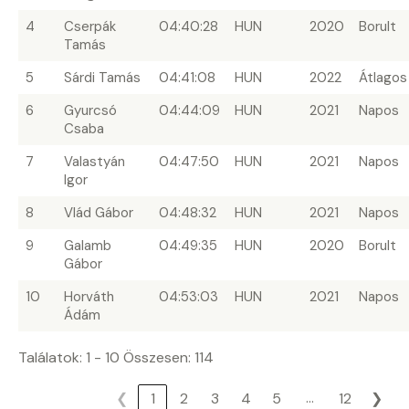
4
Cserpák
04:40:28
HUN
2020
Borult
Tamás
5
Sárdi Tamás
04:41:08
HUN
2022
Átlagos
6
Gyurcsó
04:44:09
HUN
2021
Napos
Csaba
7
Valastyán
04:47:50
HUN
2021
Napos
Igor
8
Vlád Gábor
04:48:32
HUN
2021
Napos
9
Galamb
04:49:35
HUN
2020
Borult
Gábor
10
Horváth
04:53:03
HUN
2021
Napos
Ádám
Találatok: 1 - 10 Összesen: 114
…
❮
1
2
3
4
5
12
❯