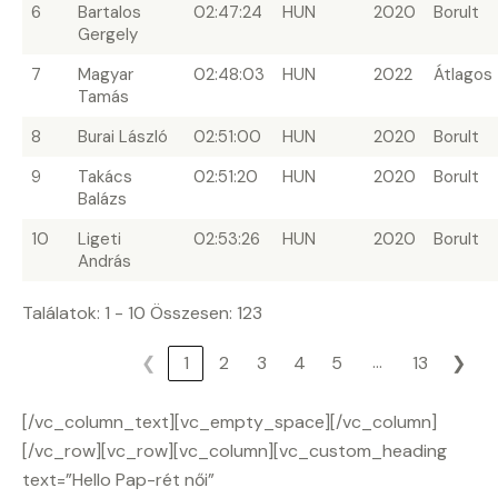
6
Bartalos
02:47:24
HUN
2020
Borult
Gergely
7
Magyar
02:48:03
HUN
2022
Átlagos
Tamás
8
Burai László
02:51:00
HUN
2020
Borult
9
Takács
02:51:20
HUN
2020
Borult
Balázs
10
Ligeti
02:53:26
HUN
2020
Borult
András
Találatok: 1 - 10 Összesen: 123
…
❮
1
2
3
4
5
13
❯
[/vc_column_text][vc_empty_space][/vc_column]
[/vc_row][vc_row][vc_column][vc_custom_heading
text=”Hello Pap-rét női”