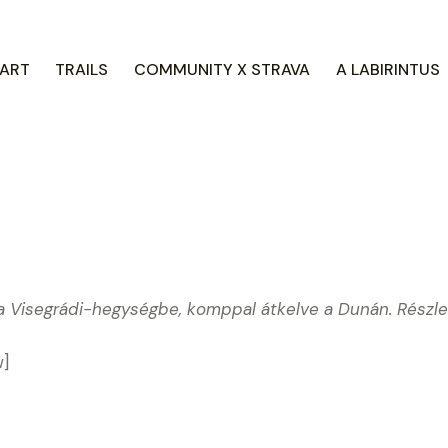
ART
TRAILS
COMMUNITY X STRAVA
A LABIRINTUS
a Visegrádi-hegységbe, komppal átkelve a Dunán. Részl
w]