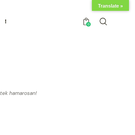
Translate »
0
etek hamarosan!