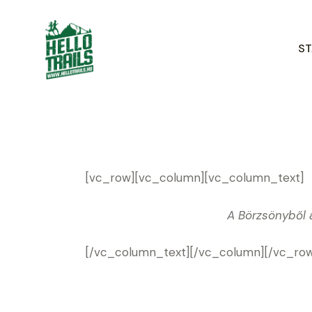
ST
[vc_row][vc_column][vc_column_text]
A Börzsönyből 
[/vc_column_text][/vc_column][/vc_ro